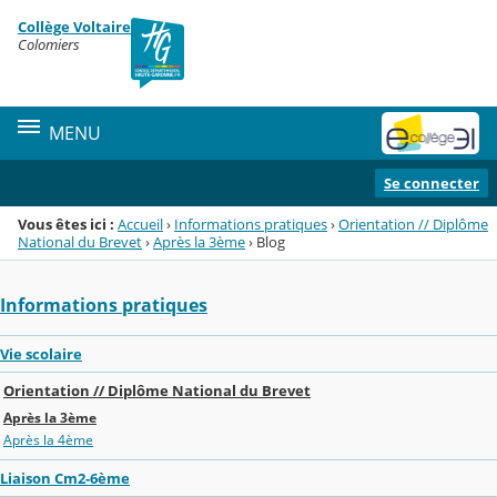
Panneau de gestion des cookies
Collège Voltaire
Menu de la rubrique
Contenu
Colomiers
MENU
Se connecter
Vous êtes ici :
Accueil
›
Informations pratiques
›
Orientation // Diplôme
National du Brevet
›
Après la 3ème
›
Blog
Informations pratiques
Vie scolaire
Orientation // Diplôme National du Brevet
Après la 3ème
Après la 4ème
Liaison Cm2-6ème