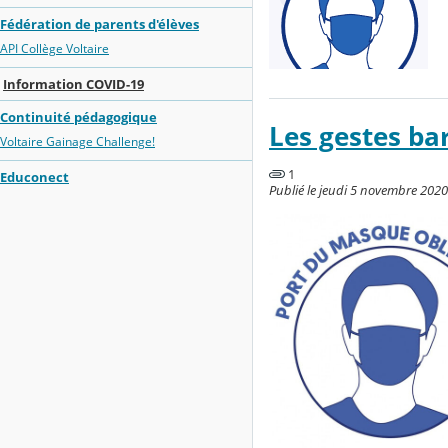
Fédération de parents d'élèves
API Collège Voltaire
Information COVID-19
Continuité pédagogique
Les gestes ba
Voltaire Gainage Challenge!
1
Educonect
Publié le jeudi 5 novembre 2020 