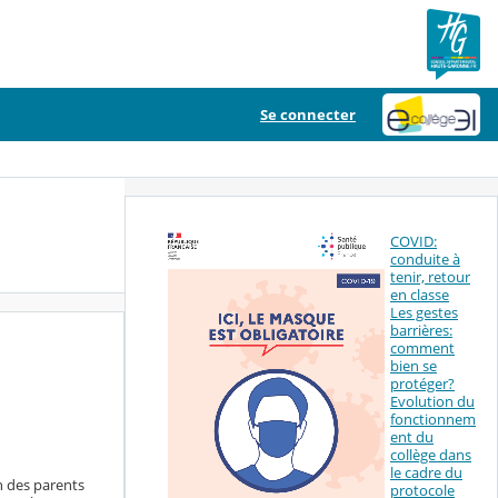
Se connecter
COVID:
conduite à
tenir, retour
en classe
Les gestes
barrières:
comment
bien se
protéger?
Evolution du
fonctionnem
ent du
collège dans
le cadre du
on des parents
protocole