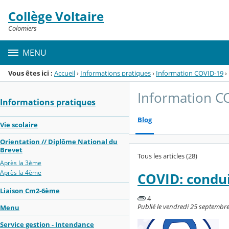
Panneau de gestion des cookies
Collège Voltaire
Menu de la rubrique
Contenu
Colomiers
MENU
Vous êtes ici :
Accueil
›
Informations pratiques
›
Information COVID-19
›
Information C
Informations pratiques
Blog
Vie scolaire
Orientation // Diplôme National du
Brevet
Tous les articles (28)
Après la 3ème
Après la 4ème
COVID: conduit
Liaison Cm2-6ème
4
Publié le vendredi 25 septembre 
Menu
Service gestion - Intendance