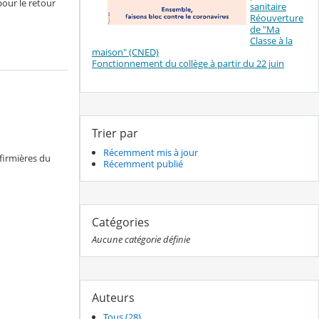
pour le retour
sanitaire
Réouverture
de "Ma
Classe à la
maison" (CNED)
Fonctionnement du collège à partir du 22 juin
Trier par
Récemment mis à jour
nfirmières du
Récemment publié
Catégories
Aucune catégorie définie
Auteurs
Tous (28)