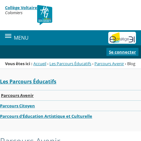
Panneau de gestion des cookies
Collège Voltaire
Menu de la rubrique
Contenu
Colomiers
MENU
Se connecter
Vous êtes ici :
Accueil
›
Les Parcours Éducatifs
›
Parcours Avenir
›
Blog
Les Parcours Éducatifs
Parcours Avenir
Parcours Citoyen
Parcours d'Éducation Artistique et Culturelle