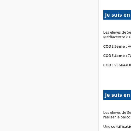
Je suis e
Les élèves de 5
Médiacentre > P
CODE 5eme :
A
CODE 4eme :
Z
CODE SEGPA/UL
Je suis en
Les élèves de 3e
réaliser le parc
Une
certificat