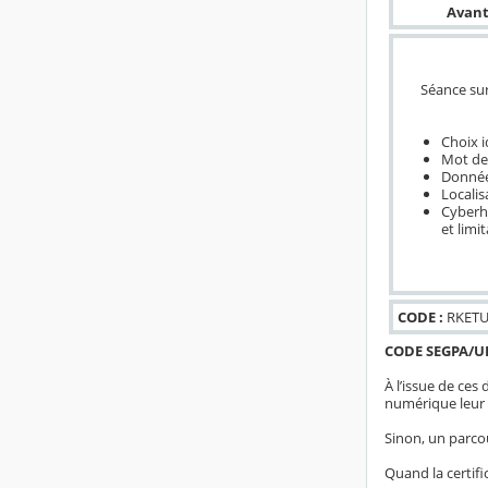
Avant
Séance sur
Choix i
Mot de
Donnée
Localis
Cyberha
et limi
CODE :
RKETU
CODE SEGPA/UL
À l’issue de ces
numérique leur e
Sinon, un parco
Quand la certifi