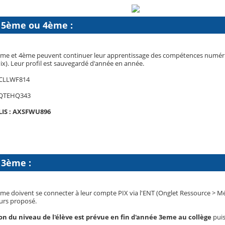
n 5ème ou 4ème :
ème et 4ème peuvent continuer leur apprentissage des compétences numériqu
ix). Leur profil est sauvegardé d'année en année.
CLLWF814
QTEHQ343
IS :
AXSFWU896
 3ème :
me doivent se connecter à leur compte PIX via l'ENT (Onglet Ressource > Méd
ours proposé.
ion du niveau de l'élève est prévue en fin d'année 3eme au collège
puis