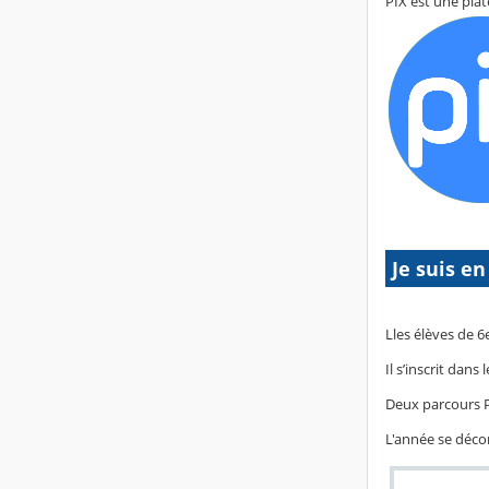
PIX est une pla
Je suis en
Lles élèves de 
Il s’inscrit da
Deux parcours P
L'année se déco