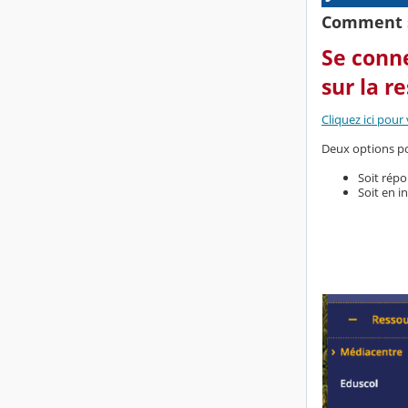
Comment s
Se conne
sur la r
Cliquez ici pour
Deux options po
Soit rép
Soit en i