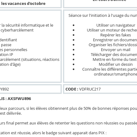
 les vacances d'octobre
Séance sur l'initiation à l'usage du n
Utiliser un navigateur
 la sécurité informatique et le
Utiliser un moteur de reche
cyberharcèlement
Repérer les fakes
dentifiant
Enregistrer un documen
 passe
Organiser les fichiers/doss
s personnelles
Envoyer un mail
ation IP
Télécharger des documen
rcèlement (situations, réactions
Mettre en forme du text
tation d'âge)
Modifier un dessin
Connaître les différentes parti
ordinateur/smartphon
Y892
CODE :
VDFRUC217
IS :
AXSFWU896
 deux parcours, si les élèves obtiennent plus de 50% de bonnes réponses pour
st délivrée.
urs final permet aux élèves de retenter les questions non réussies ou passée
cation est réussie, alors le badge suivant apparait dans PIX :