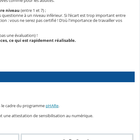
èves comme pour les adultes.
tre
niveau
(entre 1 et 7) ;
questionne à un niveau inférieur. Si l'écart est trop important entre
tion : vous ne serez pas certifié ! D'où l'importance de travailler vos
pas une évaluation) !
ces, ce qui est rapidement réalisable.
ans le cadre du programme
pHARe
.
t une attestation de sensibilisation au numérique.