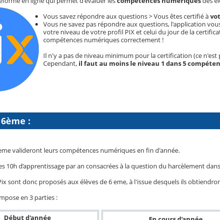
teforme en ligne qui permet d'évaluer les
compétences numériques
des él
Vous savez répondre aux questions > Vous êtes certifié à
vo
Vous ne savez pas répondre aux questions, l'application vous 
votre niveau de votre profil PIX et celui du jour de la certifica
compétences numériques correctement !
Il n'y a pas de niveau minimum pour la certification (ce n'est 
Cependant,
il faut au moins le niveau 1 dans 5 compéten
 6ème :
6eme valideront leurs compétences numériques en fin d'année.
ns les 10h d’apprentissage par an consacrées à la question du harcèlement d
ix sont donc proposés aux élèves de 6 eme, à l'issue desquels ils obtiendron
mpose en 3 parties :
Début d'année
En cours d'année