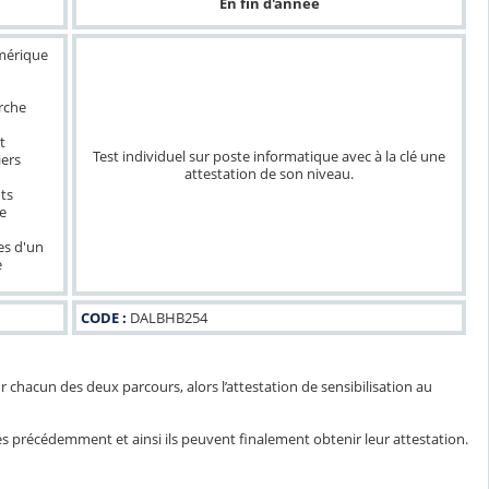
En fin d'année
umérique
rche
t
Test individuel sur poste informatique avec à la clé une
iers
attestation de son niveau.
ts
e
es d'un
e
CODE :
DALBHB254
 chacun des deux parcours, alors l’attestation de sensibilisation au
s précédemment et ainsi ils peuvent finalement obtenir leur attestation.