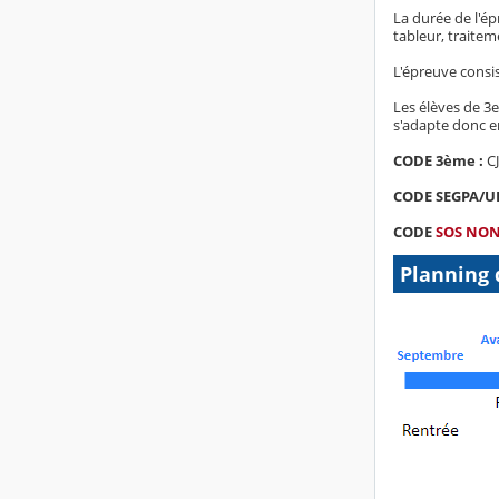
La durée de l'ép
tableur, traiteme
L'épreuve consi
Les élèves de 3
s'adapte donc e
CODE 3ème :
C
CODE SEGPA/UL
CODE
SOS NON
Planning d