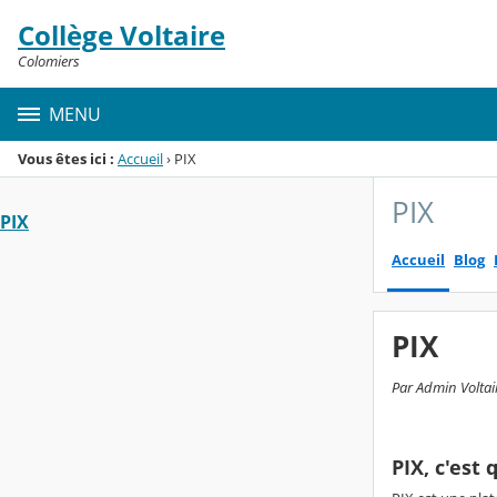
Panneau de gestion des cookies
Collège Voltaire
Menu de la rubrique
Contenu
Colomiers
MENU
Vous êtes ici :
Accueil
›
PIX
PIX
PIX
Accueil
Blog
PIX
Par Admin Voltair
PIX, c'est 