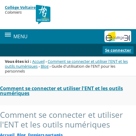
Panneau de gestion des cookies
Collège Voltaire
Menu de la rubrique
Contenu
Colomiers
MENU
Se connecter
Vous êtes ici :
Accueil
›
Comment se connecter et utiliser l'ENT et les
outils numériques
›
Blog
›
Guide d'utilisation de l'ENT pour les
personnels
Comment se connecter et utiliser l'ENT et les outils
numériques
Comment se connecter et utiliser
l'ENT et les outils numériques
Accueil
Blog
Dossiers partagés