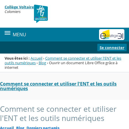
Panneau de gestion des cookies
Collège Voltaire
Menu de la rubrique
Contenu
Colomiers
MENU
Se connecter
Vous êtes ici :
Accueil
›
Comment se connecter et utiliser l'ENT et les
outils numériques
›
Blog
›
Ouvrir un document Libre Office grâce à
internet
Comment se connecter et utiliser l'ENT et les outils
numériques
Comment se connecter et utiliser
l'ENT et les outils numériques
Accueil
Blog
Dossiers partagés