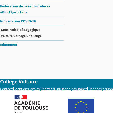
Fédération de parents d'élèves
API Collège Voltaire
Information COVID-19
Continuité pédagogique
Voltaire Gainage Challenge!
Educonect
Collège Voltaire
Contacts
Mentions légales
Chartes d'utilisation
Assistance
Données person