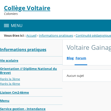
Panneau de gestion des cookies
Collège Voltaire
Menu de la rubrique
Contenu
Colomiers
MENU
Vous êtes ici :
Accueil
›
Informations pratiques
›
Continuité pédagogiqu
Voltaire Gaina
Informations pratiques
Blog
Forum
Vie scolaire
Orientation // Diplôme National du
Brevet
Aucun sujet
Après la 3ème
Après la 4ème
Liaison Cm2-6ème
Menu
Service gestion - Intendance