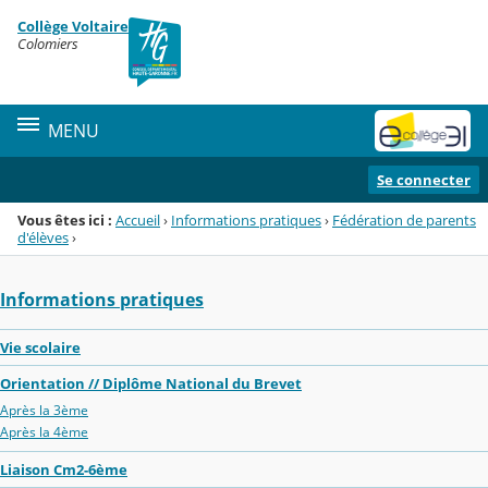
Panneau de gestion des cookies
Collège Voltaire
Menu de la rubrique
Contenu
Colomiers
MENU
Se connecter
Vous êtes ici :
Accueil
›
Informations pratiques
›
Fédération de parents
d'élèves
›
Informations pratiques
Vie scolaire
Orientation // Diplôme National du Brevet
Après la 3ème
Après la 4ème
Liaison Cm2-6ème