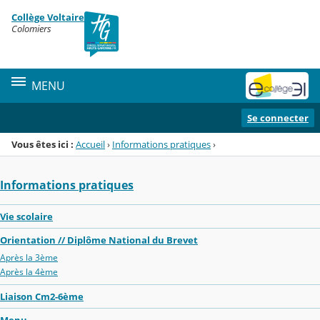
Panneau de gestion des cookies
Collège Voltaire
Menu de la rubrique
Contenu
Colomiers
MENU
Se connecter
Vous êtes ici :
Accueil
›
Informations pratiques
›
Informations pratiques
Vie scolaire
Orientation // Diplôme National du Brevet
Après la 3ème
Après la 4ème
Liaison Cm2-6ème